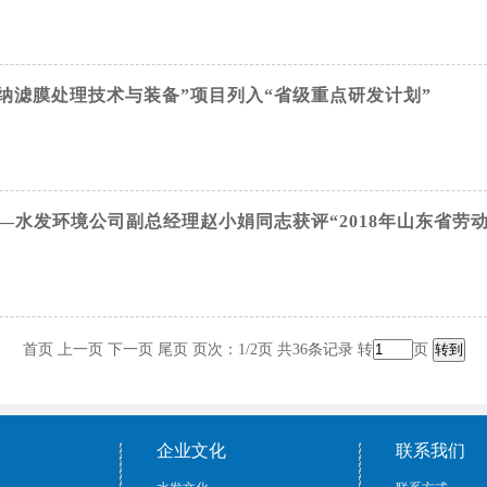
纳滤膜处理技术与装备”项目列入“省级重点研发计划”
——水发环境公司副总经理赵小娟同志获评“2018年山东省劳动
首页 上一页
下一页
尾页
页次：1/2页 共36条记录 转
页
企业文化
联系我们